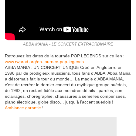
ABBA MANIA - LE CONCERT EXTRAORDINAIRE
Retrouvez les dates de la tournée POP LEGENDS sur ce lien :
www.rwprod.org/en-tournee-pop-legends
ABBA MANIA : UN CONCEPT UNIQUE Créé en Angleterre en
1998 par de prodigieux musiciens, tous fans d'ABBA, Abba Mania
a désormais fait le tour du monde… La magie d’ABBA MANIA,
c’est de recréer le dernier concert du mythique groupe suédois,
de 1982, en restant fidèle aux moindres détails : paroles, son,
éclairages, chorégraphie, chaussures à semelles compensées,
piano électrique, globe disco… jusqu’à l’accent suédois ! ​
Ambiance garantie
!