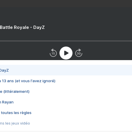
 Battle Royale - DayZ
 DayZ
 a 13 ans (et vous l'avez ignoré)
e (littéralement)
im Rayan
 toutes les règles
s les jeux vidéo