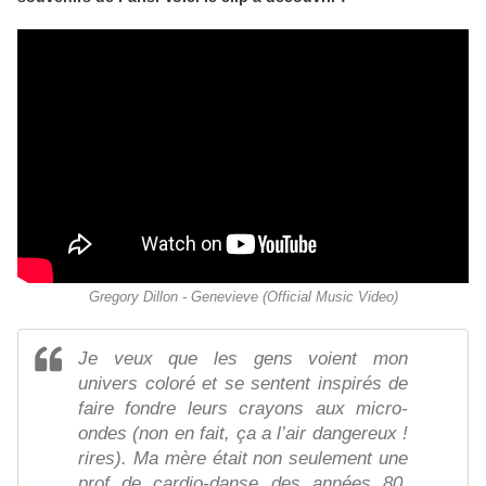
Gregory Dillon - Genevieve (Official Music Video)
Je veux que les gens voient mon
univers coloré et se sentent inspirés de
faire fondre leurs crayons aux micro-
ondes (non en fait, ça a l’air dangereux !
rires). Ma mère était non seulement une
prof de cardio-danse des années 80,