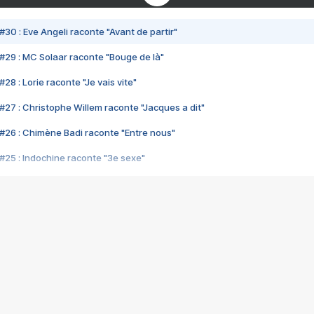
#30 : Eve Angeli raconte "Avant de partir"
#29 : MC Solaar raconte "Bouge de là"
28 : Lorie raconte "Je vais vite"
#27 : Christophe Willem raconte "Jacques a dit"
#26 : Chimène Badi raconte "Entre nous"
#25 : Indochine raconte "3e sexe"
#24 : Zaho raconte "C'est chelou"
#23 : Patrick Bruel raconte "Au café des délices"
#22 : Kyo raconte "Le chemin"
#21 : Nolwenn Leroy raconte "Cassé"
#20 : Patrick Hernandez raconte "Born to be alive"
#19 : Lorie raconte "Près de moi"