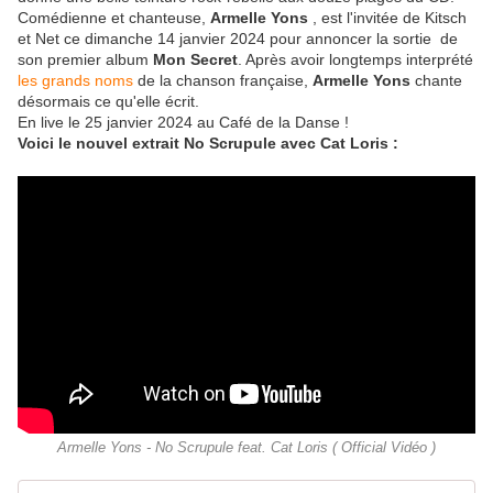
Comédienne et chanteuse,
Armelle Yons
, est l'invitée de Kitsch
et Net ce dimanche 14 janvier 2024 pour annoncer la sortie
de
son premier album
Mon Secret
. Après avoir longtemps interprété
les grands noms
de la chanson française,
Armelle Yons
chante
désormais ce qu'elle écrit.
En live le 25 janvier 2024 au Café de la Danse !
Voici le nouvel extrait No Scrupule avec Cat Loris :
Armelle Yons - No Scrupule feat. Cat Loris ( Official Vidéo )