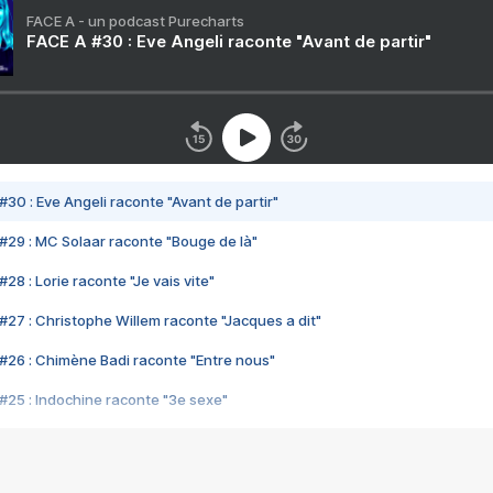
FACE A - un podcast Purecharts
FACE A #30 : Eve Angeli raconte "Avant de partir"
#30 : Eve Angeli raconte "Avant de partir"
#29 : MC Solaar raconte "Bouge de là"
28 : Lorie raconte "Je vais vite"
#27 : Christophe Willem raconte "Jacques a dit"
#26 : Chimène Badi raconte "Entre nous"
#25 : Indochine raconte "3e sexe"
#24 : Zaho raconte "C'est chelou"
#23 : Patrick Bruel raconte "Au café des délices"