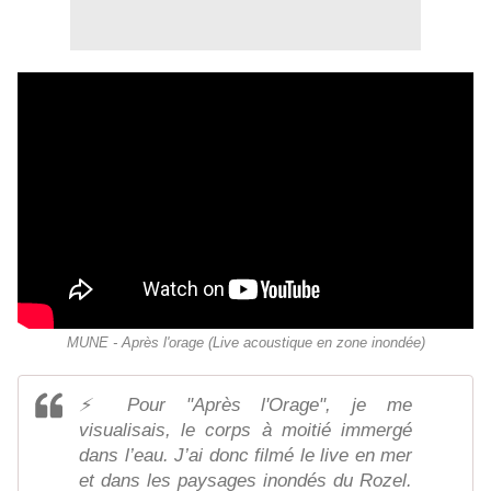
MUNE - Après l'orage (Live acoustique en zone inondée)
⚡️ Pour "Après l'Orage", je me
visualisais, le corps à moitié immergé
dans l’eau. J’ai donc filmé le live en mer
et dans les paysages inondés du Rozel.