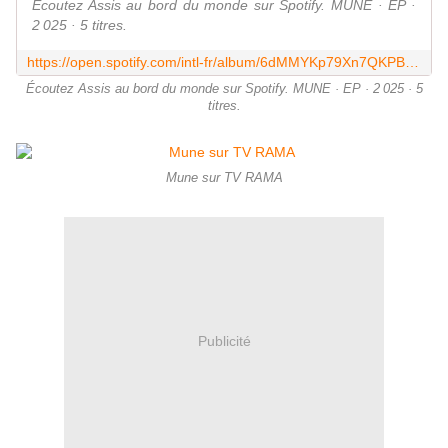
Écoutez Assis au bord du monde sur Spotify. MUNE · EP ·
2 025 · 5 titres.
https://open.spotify.com/intl-fr/album/6dMMYKp79Xn7QKPB6qO0Ub?referral=labelaffiliate&utm_source=1100lA8JZKvZ&utm_medium=Indie_Distrokid&utm_campaign=labelaffiliate
Écoutez Assis au bord du monde sur Spotify. MUNE · EP · 2 025 · 5
titres.
Mune sur TV RAMA
Publicité