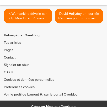
< Womankind dévoile son
David Hallyday en tournée
clip Mon Ex en Provence
Requiem pour un fou arrive
avec en invité Carton,
au Dôme de Paris le
chanteur de Raoul Petite
18/03/2025 >
Hébergé par Overblog
Top articles
Pages
Contact
Signaler un abus
C.G.U.
Cookies et données personnelles
Préférences cookies
Voir le profil de Laurent R. sur le portail Overblog
Créer un blog sur Overblog