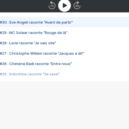
#30 : Eve Angeli raconte "Avant de partir"
#29 : MC Solaar raconte "Bouge de là"
28 : Lorie raconte "Je vais vite"
#27 : Christophe Willem raconte "Jacques a dit"
#26 : Chimène Badi raconte "Entre nous"
#25 : Indochine raconte "3e sexe"
#24 : Zaho raconte "C'est chelou"
#23 : Patrick Bruel raconte "Au café des délices"
#22 : Kyo raconte "Le chemin"
#21 : Nolwenn Leroy raconte "Cassé"
#20 : Patrick Hernandez raconte "Born to be alive"