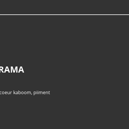
V RAMA
coeur kaboom
,
piiment