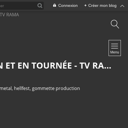
Connexion
+
Créer mon blog
NAVIGATION
Menu
Accueil
Contact
CAPTAIN PARADE ANNONCÉ AU HELLFEST KIDS LE 18 JUIN ET EN TOURNÉE - TV RAMA
metal
,
hellfest
,
gommette production
NEWSLETTER