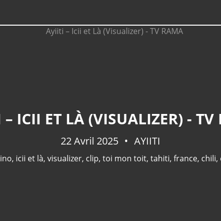
I – ICII ET LÀ (VISUALIZER) - T
22 Avril 2025
AYIITI
tino
,
icii et là
,
visualizer
,
clip
,
toi mon toit
,
tahiti
,
france
,
chili
,