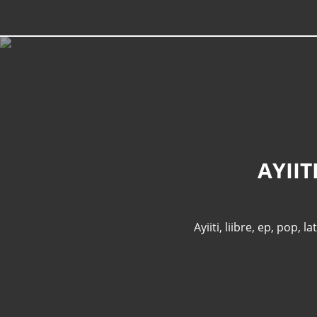
AYIIT
Ayiiti
,
liibre
,
ep
,
pop
,
la