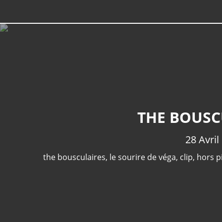
THE BOUSCU
28 Avri
the bousculaires
,
le sourire de véga
,
clip
,
hors p