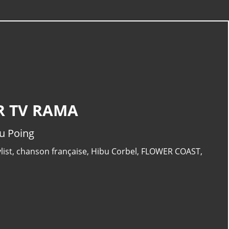
CATÉGORIES
UR TV RAMA
Musique
(240)
Tv Rama
(175)
u Poing
Clip
(135)
list
,
chanson française
,
Hibu Corbel
,
FLOWER COAST
,
Album
(117)
Pop
(110)
PAGES