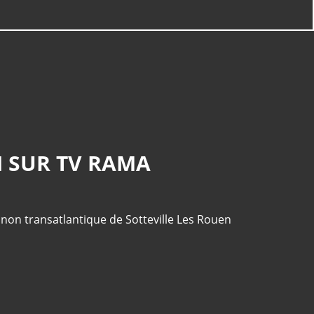
Dhafer Youssef - Satyagraha
(Live at Schlossfestspielen
Ludwigsburg)
Jean-Michel Jarre - ROBOTS
DON'T CRY (movement 3)
N SUR TV RAMA
anon transatlantique de Sotteville Les Rouen