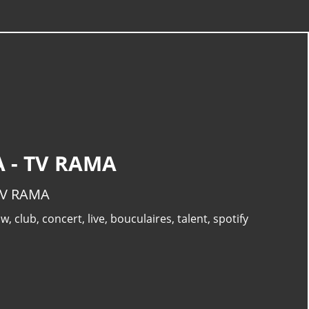
A - TV RAMA
 TV RAMA
ow
,
club
,
concert
,
live
,
bouculaires
,
talent
,
spotify