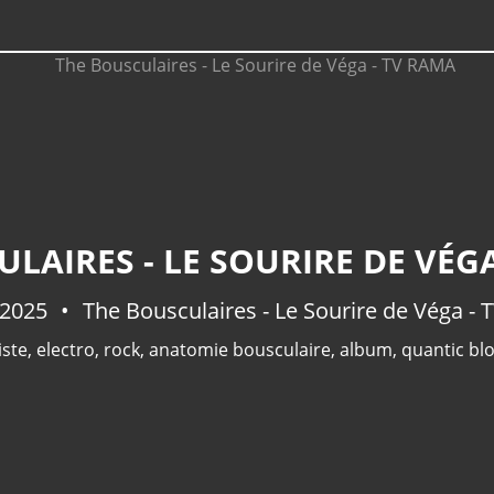
LAIRES - LE SOURIRE DE VÉG
l 2025
The Bousculaires - Le Sourire de Véga -
iste
,
electro
,
rock
,
anatomie bousculaire
,
album
,
quantic bl