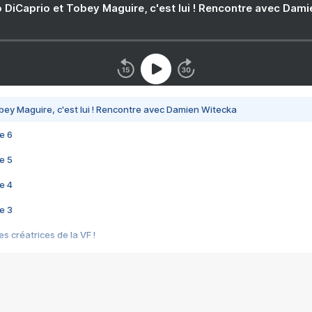
 DiCaprio et Tobey Maguire, c'est lui ! Rencontre avec Dam
bey Maguire, c'est lui ! Rencontre avec Damien Witecka
e 6
e 5
e 4
e 3
s créatrices de la VF !
e 2
e 1
e Mektoub My Love arrive enfin ! Rencontre avec Shaïn Boumedine et Sal