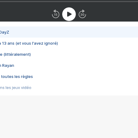
 DayZ
 a 13 ans (et vous l'avez ignoré)
e (littéralement)
im Rayan
 toutes les règles
s les jeux vidéo
us choquant de Rockstar ? - Le scandale BULLY
e plus moche de Steam
du RÊVE tourne au CAUCHEMAR
pendant 8 heures