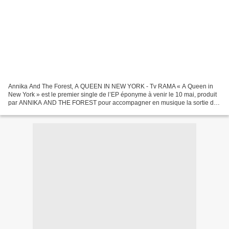
Annika And The Forest, A QUEEN IN NEW YORK - Tv RAMA « A Queen in
New York » est le premier single de l’EP éponyme à venir le 10 mai, produit
par ANNIKA AND THE FOREST pour accompagner en musique la sortie du
roman de Marine Béliard du même nom, qui paraîtra...