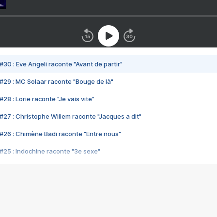
#30 : Eve Angeli raconte "Avant de partir"
#29 : MC Solaar raconte "Bouge de là"
28 : Lorie raconte "Je vais vite"
#27 : Christophe Willem raconte "Jacques a dit"
#26 : Chimène Badi raconte "Entre nous"
#25 : Indochine raconte "3e sexe"
#24 : Zaho raconte "C'est chelou"
#23 : Patrick Bruel raconte "Au café des délices"
#22 : Kyo raconte "Le chemin"