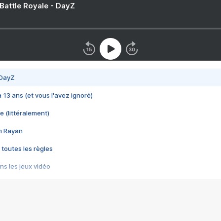
 Battle Royale - DayZ
 DayZ
 a 13 ans (et vous l'avez ignoré)
e (littéralement)
im Rayan
 toutes les règles
s les jeux vidéo
us choquant de Rockstar ? - Le scandale BULLY
e plus moche de Steam
du RÊVE tourne au CAUCHEMAR