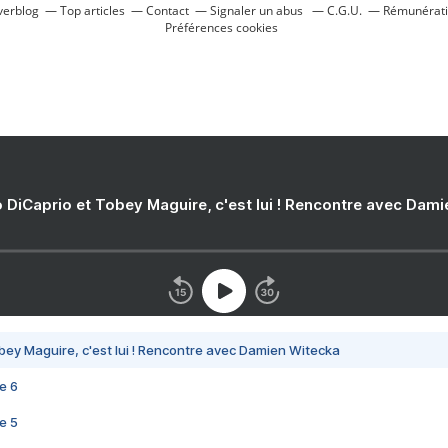
verblog
Top articles
Contact
Signaler un abus
C.G.U.
Rémunératio
Préférences cookies
 DiCaprio et Tobey Maguire, c'est lui ! Rencontre avec Dam
bey Maguire, c'est lui ! Rencontre avec Damien Witecka
e 6
e 5