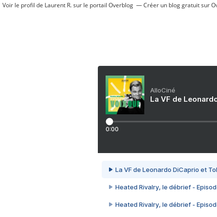
Voir le profil de
Laurent R.
sur le portail Overblog
Créer un blog gratuit sur O
AlloCiné
La VF de Leonardo
0:00
La VF de Leonardo DiCaprio et To
Heated Rivalry, le débrief - Episod
Heated Rivalry, le débrief - Episod