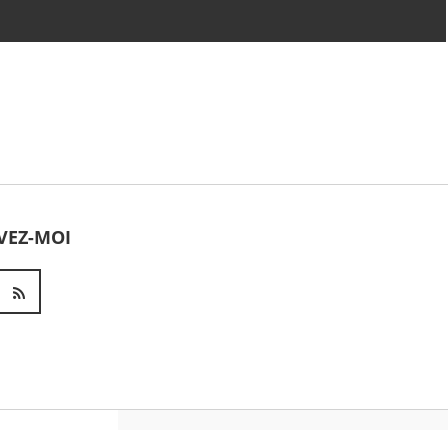
Dhafer Youssef - Satyagraha
(Live at Schlossfestspielen
Ludwigsburg)
Jean-Michel Jarre - ROBOTS
DON'T CRY (movement 3)
VEZ-MOI