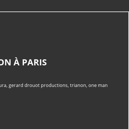
CATÉGORIES
ON À PARIS
Musique
(240)
Tv Rama
(175)
Clip
(135)
ura
,
gerard drouot productions
,
trianon
,
one man
Album
(117)
Pop
(110)
PAGES