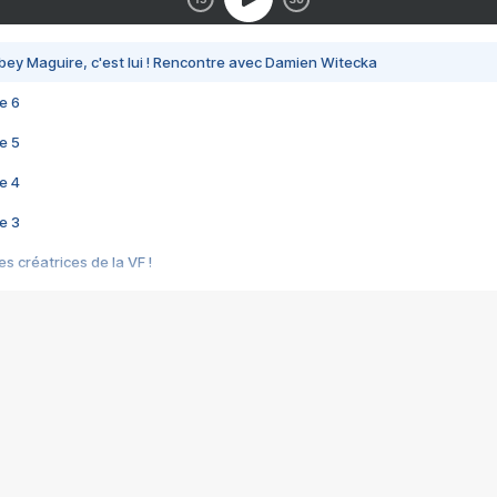
bey Maguire, c'est lui ! Rencontre avec Damien Witecka
e 6
e 5
e 4
e 3
s créatrices de la VF !
e 2
e 1
e Mektoub My Love arrive enfin ! Rencontre avec Shaïn Boumedine et Sal
i : après Toni en famille
elle réalise le bouleversant Dites lui que je l'aime