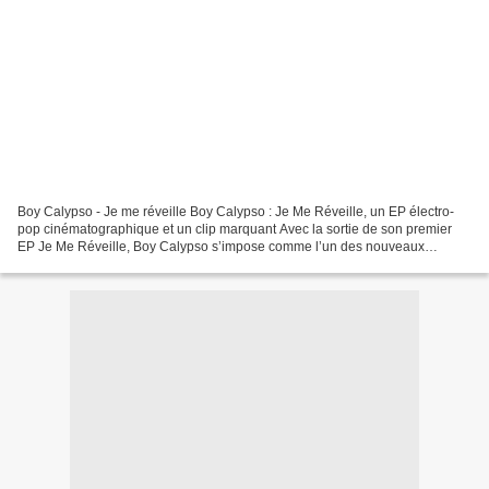
Boy Calypso - Je me réveille Boy Calypso : Je Me Réveille, un EP électro-
pop cinématographique et un clip marquant Avec la sortie de son premier
EP Je Me Réveille, Boy Calypso s’impose comme l’un des nouveaux
visages à suivre de la scène électro-pop française....