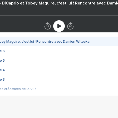
 DiCaprio et Tobey Maguire, c'est lui ! Rencontre avec Dam
bey Maguire, c'est lui ! Rencontre avec Damien Witecka
e 6
e 5
e 4
e 3
s créatrices de la VF !
e 2
e 1
e Mektoub My Love arrive enfin ! Rencontre avec Shaïn Boumedine et Sal