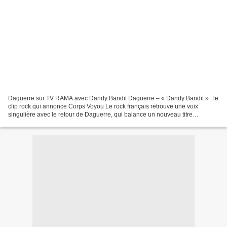
Daguerre sur TV RAMA avec Dandy Bandit Daguerre – « Dandy Bandit » : le
clip rock qui annonce Corps Voyou Le rock français retrouve une voix
singulière avec le retour de Daguerre, qui balance un nouveau titre
incandescent : « Dandy Bandit », clip déjà...