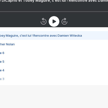
 DiCaprio et Tobey Maguire, c'est lui ! Rencontre avec Dam
bey Maguire, c'est lui ! Rencontre avec Damien Witecka
pher Nolan
e 6
e 5
e 4
e 3
s créatrices de la VF !
e 2
e 1