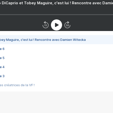
 DiCaprio et Tobey Maguire, c'est lui ! Rencontre avec Dam
bey Maguire, c'est lui ! Rencontre avec Damien Witecka
e 6
e 5
e 4
e 3
s créatrices de la VF !
e 2
e 1
e Mektoub My Love arrive enfin ! Rencontre avec Shaïn Boumedine et Sal