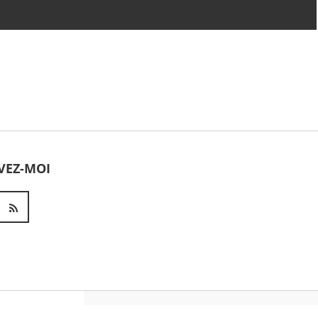
Dhafer Youssef - Satyagraha
(Live at Schlossfestspielen
Ludwigsburg)
Jean-Michel Jarre - ROBOTS
DON'T CRY (movement 3)
VEZ-MOI