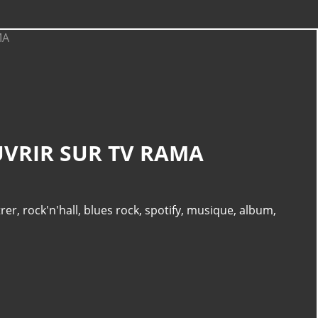
CATÉGORIES
OUVRIR SUR TV RAMA
Musique
(240)
Tv Rama
(175)
Clip
(135)
trer
,
rock'n'hall
,
blues rock
,
spotify
,
musique
,
album
,
Album
(117)
Pop
(110)
PAGES