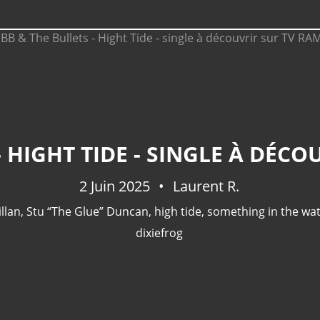
- HIGHT TIDE - SINGLE À DÉC
2 Juin 2025
Laurent R.
llan
,
Stu “The Glue” Duncan
,
high tide
,
something in the wa
dixiefrog