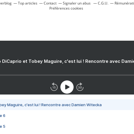
verblog
Top articles
Contact
Signaler un abus
C.G.U.
Rémunératio
Préférences cookies
 DiCaprio et Tobey Maguire, c'est lui ! Rencontre avec Dam
bey Maguire, c'est lui ! Rencontre avec Damien Witecka
e 6
e 5