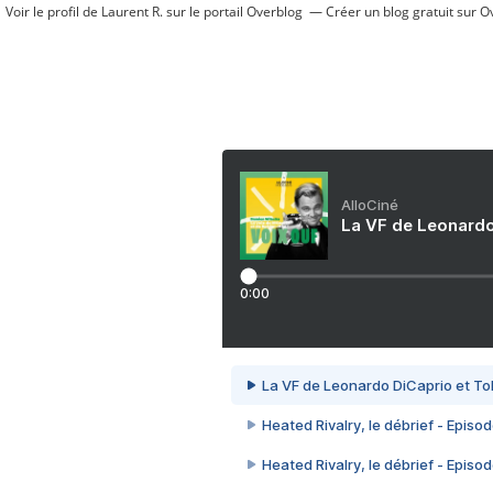
Voir le profil de
Laurent R.
sur le portail Overblog
Créer un blog gratuit sur O
AlloCiné
La VF de Leonardo
0:00
La VF de Leonardo DiCaprio et To
Heated Rivalry, le débrief - Episod
Heated Rivalry, le débrief - Episod