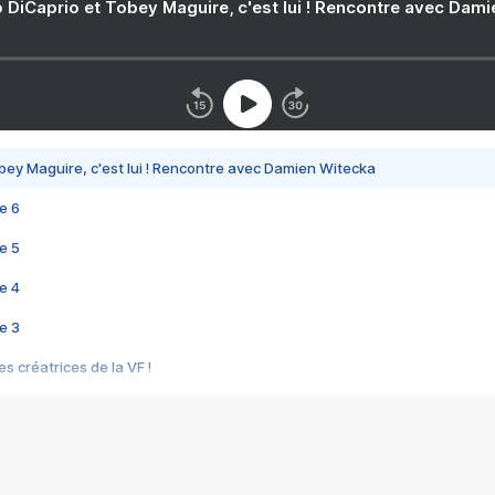
 DiCaprio et Tobey Maguire, c'est lui ! Rencontre avec Dam
bey Maguire, c'est lui ! Rencontre avec Damien Witecka
e 6
e 5
e 4
e 3
s créatrices de la VF !
e 2
e 1
e Mektoub My Love arrive enfin ! Rencontre avec Shaïn Boumedine et Sal