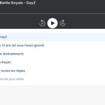
 Battle Royale - DayZ
 DayZ
 a 13 ans (et vous l'avez ignoré)
e (littéralement)
im Rayan
 toutes les règles
s les jeux vidéo
us choquant de Rockstar ? - Le scandale BULLY
e plus moche de Steam
du RÊVE tourne au CAUCHEMAR