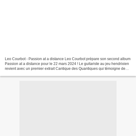
Leo Courbot - Passion at a distance Leo Courbot prépare son second album
Passion at a distance pour le 22 mars 2024 ! Le guitariste au jeu hendrixien
revient avec un premier extrait Cantique des Quantiques qui témoigne de
son jeu flamboyant et de sa dextérité....