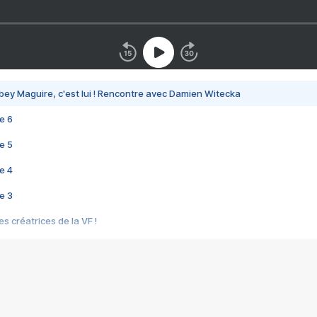
bey Maguire, c'est lui ! Rencontre avec Damien Witecka
e 6
e 5
e 4
e 3
s créatrices de la VF !
e 2
e 1
e Mektoub My Love arrive enfin ! Rencontre avec Shaïn Boumedine et Sal