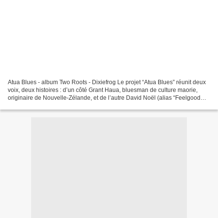
Atua Blues - album Two Roots - Dixiefrog Le projet “Atua Blues” réunit deux
voix, deux histoires : d’un côté Grant Haua, bluesman de culture maorie,
originaire de Nouvelle-Zélande, et de l’autre David Noël (alias “Feelgood
Dave”), chanteur français du...