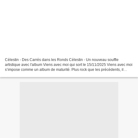
Célestin - Des Carrés dans les Ronds Célestin - Un nouveau souffle
artistique avec l'album Viens avec moi qui sort le 15/11/2025 Viens avec moi
s’impose comme un album de maturité. Plus rock que les précédents, il
témoigne d’une envie d’ouverture et de...