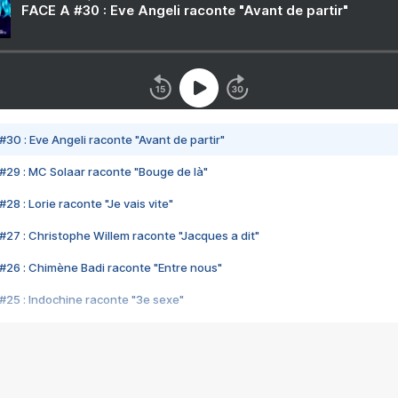
FACE A #30 : Eve Angeli raconte "Avant de partir"
#30 : Eve Angeli raconte "Avant de partir"
#29 : MC Solaar raconte "Bouge de là"
28 : Lorie raconte "Je vais vite"
#27 : Christophe Willem raconte "Jacques a dit"
#26 : Chimène Badi raconte "Entre nous"
#25 : Indochine raconte "3e sexe"
#24 : Zaho raconte "C'est chelou"
#23 : Patrick Bruel raconte "Au café des délices"
#22 : Kyo raconte "Le chemin"