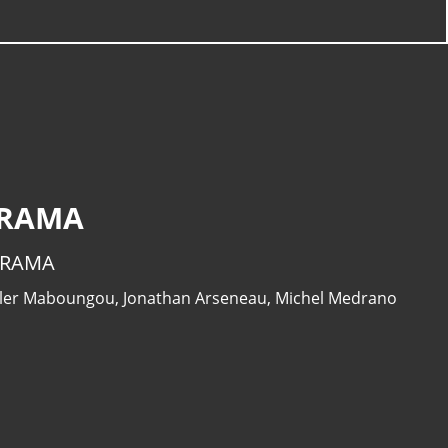
Dhafer Youssef - Satyagraha
(Live at Schlossfestspielen
Ludwigsburg)
Jean-Michel Jarre - ROBOTS
DON'T CRY (movement 3)
 RAMA
V RAMA
iller Maboungou
,
Jonathan Arseneau
,
Michel Medrano