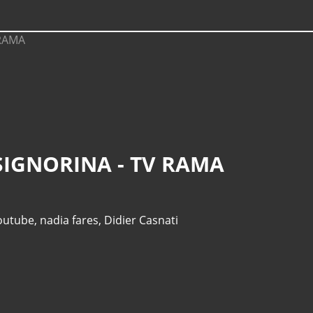
SIGNORINA - TV RAMA
outube
,
nadia fares
,
Didier Casnati