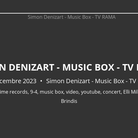
N DENIZART - MUSIC BOX - TV
écembre 2023
Simon Denizart - Music Box - T
rime records
,
9-4
,
music box
,
video
,
youtube
,
concert
,
Elli M
Brindis