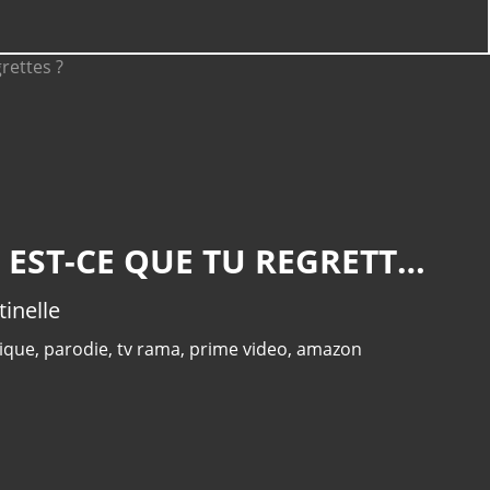
JONATHAN COHEN ALIAS FRANÇOIS SENTINELLE CHANTE EST-CE QUE TU REGRETTES ?
tinelle
ique
,
parodie
,
tv rama
,
prime video
,
amazon