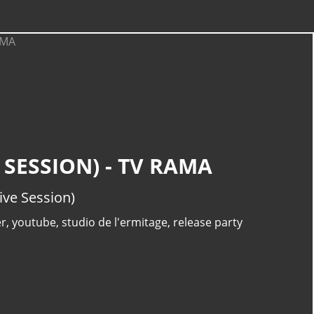
 SESSION) - TV RAMA
ive Session)
er
,
youtube
,
studio de l'ermitage
,
release party