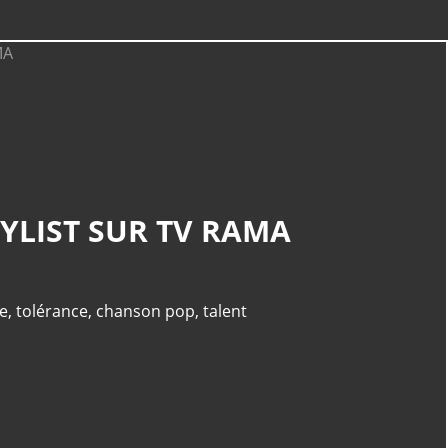
CATÉGORIES
Musique
(240)
YLIST SUR TV RAMA
Tv Rama
(175)
Clip
(135)
Album
(117)
e
,
tolérance
,
chanson pop
,
talent
Pop
(110)
PAGES