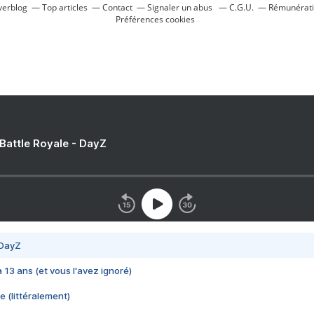
verblog
Top articles
Contact
Signaler un abus
C.G.U.
Rémunératio
Préférences cookies
 Battle Royale - DayZ
 DayZ
 a 13 ans (et vous l'avez ignoré)
e (littéralement)