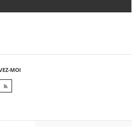
Dhafer Youssef - Satyagraha
(Live at Schlossfestspielen
Ludwigsburg)
Jean-Michel Jarre - ROBOTS
DON'T CRY (movement 3)
VEZ-MOI