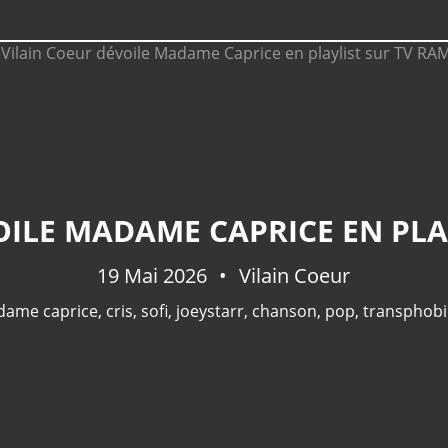
OILE MADAME CAPRICE EN PLA
19 Mai 2026
Vilain Coeur
ame caprice
,
cris
,
sofi
,
joeystarr
,
chanson
,
pop
,
transphobi