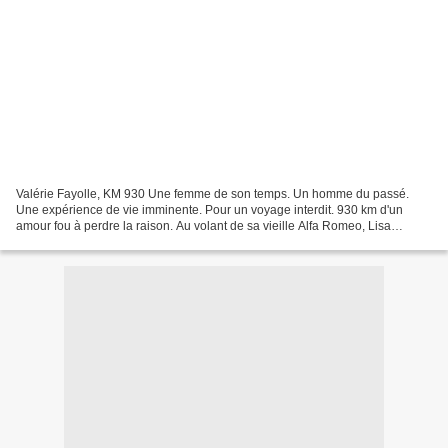
Valérie Fayolle, KM 930 Une femme de son temps. Un homme du passé.
Une expérience de vie imminente. Pour un voyage interdit. 930 km d'un
amour fou à perdre la raison. Au volant de sa vieille Alfa Romeo, Lisa
s'élance sur la Route Bleue qui relie Paris...