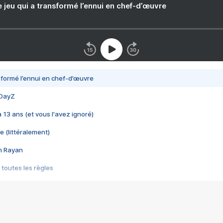
e jeu qui a transformé l’ennui en chef-d’œuvre
nsformé l’ennui en chef-d’œuvre
 DayZ
 a 13 ans (et vous l'avez ignoré)
e (littéralement)
im Rayan
 toutes les règles
s les jeux vidéo
us choquant de Rockstar ? - Le scandale BULLY
e plus moche de Steam