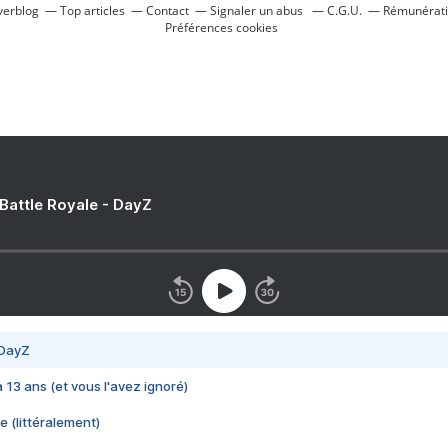
verblog
Top articles
Contact
Signaler un abus
C.G.U.
Rémunératio
Préférences cookies
 Battle Royale - DayZ
 DayZ
 a 13 ans (et vous l'avez ignoré)
e (littéralement)