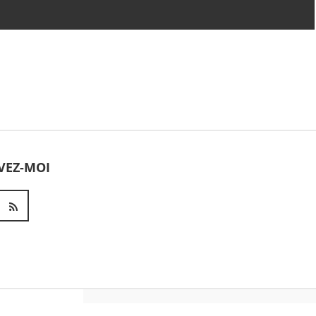
Dhafer Youssef - Satyagraha
(Live at Schlossfestspielen
Ludwigsburg)
Jean-Michel Jarre - ROBOTS
DON'T CRY (movement 3)
VEZ-MOI