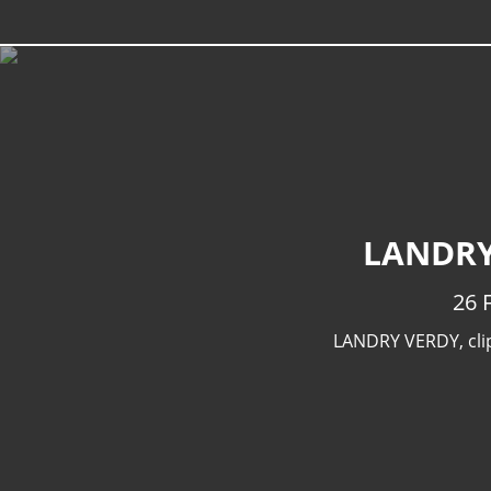
LANDRY
26 
LANDRY VERDY
,
cli