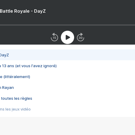
 Battle Royale - DayZ
 DayZ
 a 13 ans (et vous l'avez ignoré)
e (littéralement)
im Rayan
 toutes les règles
s les jeux vidéo
us choquant de Rockstar ? - Le scandale BULLY
e plus moche de Steam