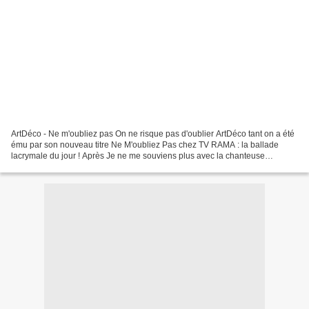
ArtDéco - Ne m'oubliez pas On ne risque pas d'oublier ArtDéco tant on a été
ému par son nouveau titre Ne M'oubliez Pas chez TV RAMA : la ballade
lacrymale du jour ! Après Je ne me souviens plus avec la chanteuse
Capucine et Amour Winchester, le musicien,...