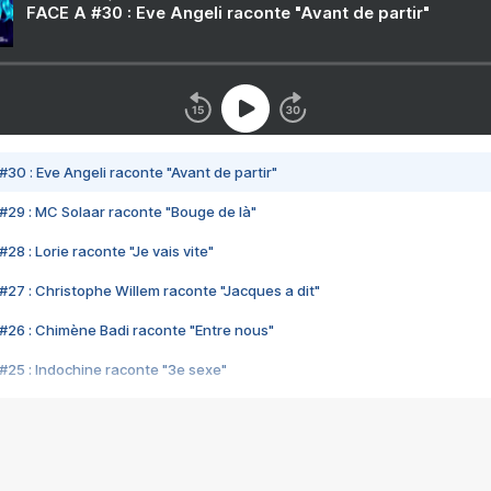
FACE A #30 : Eve Angeli raconte "Avant de partir"
#30 : Eve Angeli raconte "Avant de partir"
#29 : MC Solaar raconte "Bouge de là"
28 : Lorie raconte "Je vais vite"
#27 : Christophe Willem raconte "Jacques a dit"
#26 : Chimène Badi raconte "Entre nous"
#25 : Indochine raconte "3e sexe"
#24 : Zaho raconte "C'est chelou"
#23 : Patrick Bruel raconte "Au café des délices"
#22 : Kyo raconte "Le chemin"