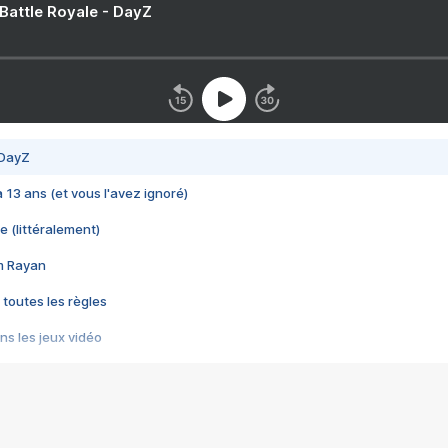
 Battle Royale - DayZ
 DayZ
 a 13 ans (et vous l'avez ignoré)
e (littéralement)
im Rayan
 toutes les règles
s les jeux vidéo
us choquant de Rockstar ? - Le scandale BULLY
e plus moche de Steam
du RÊVE tourne au CAUCHEMAR